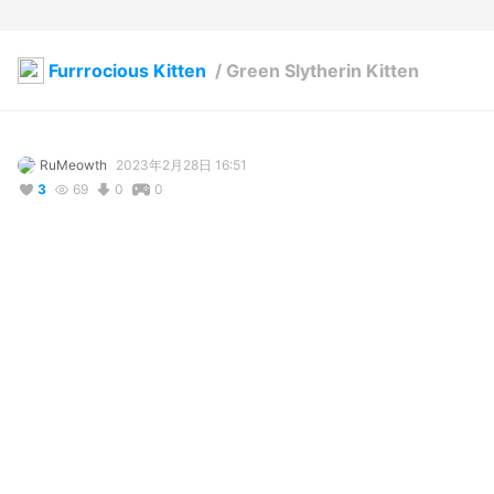
Furrrocious Kitten
/
Green Slytherin Kitten
RuMeowth
2023年2月28日 16:51
3
69
0
0
説明
#
VRoidStudio
写真・動画