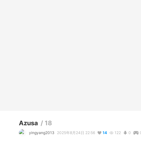
Azusa
/
18
yingyang2013
2025年8月24日 22:56
14
122
0