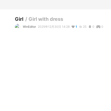
Girl
/
Girl with dress
WinEditor
2025年12月30日 14:28
1
25
0
0
説明
#
VRoidStudio
コメント