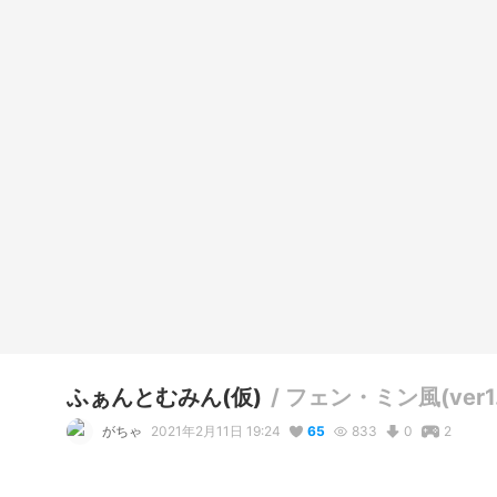
ふぁんとむみん(仮)
/
フェン・ミン風(ver1.
がちゃ
2021年2月11日 19:24
65
833
0
2