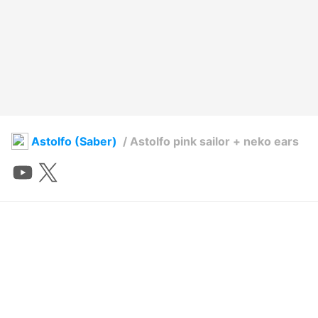
Astolfo (Saber)
/
Astolfo pink sailor + neko ears
ABDE in VR
2022年6月14日 08:08
93
4083
313
1
説明
#
VRoidStudio
#
vroid
#
Astolfo
#
fate
#
uniform
#
sailor
#
pink