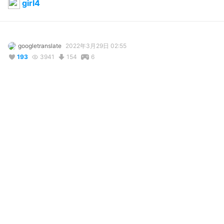
girl4
googletranslate
2022年3月29日 02:55
193
3941
154
6
コメント
投稿する
@
Madoka-Senpai
3年前
Bruh 
@
Des 60
 thats more than broken