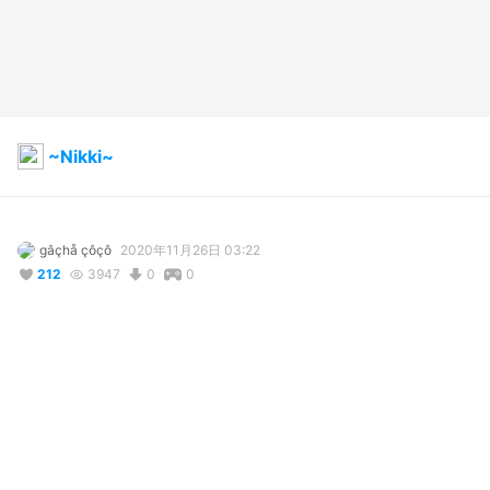
~Nikki~
gâçhå çôçô
2020年11月26日 03:22
212
3947
0
0
説明
#
VRoid
#
cute
コメント