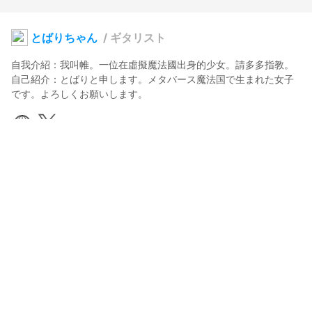
とばりちゃん
/
ギタリスト
自我介紹：我叫帷。一位在虛擬魔法國出身的少女。請多多指教。

自己紹介：とばりと申します。メタバース魔法国で生まれた女子
です。よろしくお願いします。
月詠とばり
2024年3月31日 01:53
11
217
0
0
説明
#
ギター
#
ツインテール
#
VRoidStudio
使用しているBOOTH以外のアイテム
