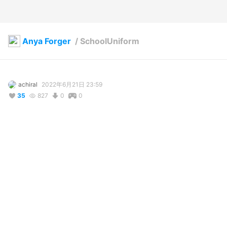
Anya Forger
/
SchoolUniform
achiral
2022年6月21日 23:59
35
827
0
0
説明
#
VRoidStudio
#
Anya
#
SPY×FAMILY
コメント
投稿する