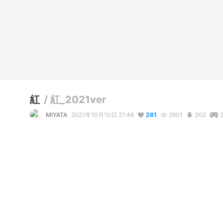
紅
/
紅_2021ver
MIYATA
2021年10月10日 21:46
261
2901
302
説明
#
オリジナル
#
フリー
ひさしぶりじゃな！

わしも少しだけ新しくなって帰ってきたぞ！