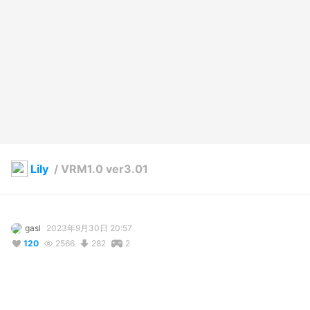
Lily
/
VRM1.0 ver3.01
gasl
2023年9月30日 20:57
120
2566
282
2
説明
#
VOCALOID
#
Blender