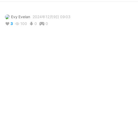
Evy Evelan
2024年12月9日 09:03
3
100
0
0
説明
#
VRoidStudio
コメント
投稿する
リアクション