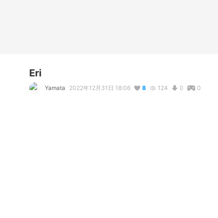
Eri
Yamata
2022年12月31日 18:06
8
124
0
0
説明
#
VRoidStudio
Exposed shoulders are important
コメント