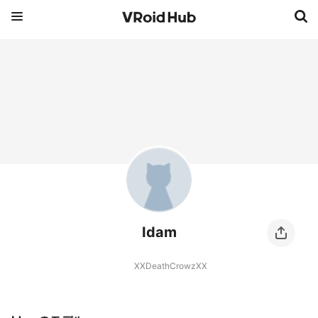
Idam
XXDeathCrowzXX