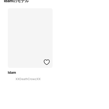
Idamのモデル
Idam
XXDeathCrowzXX