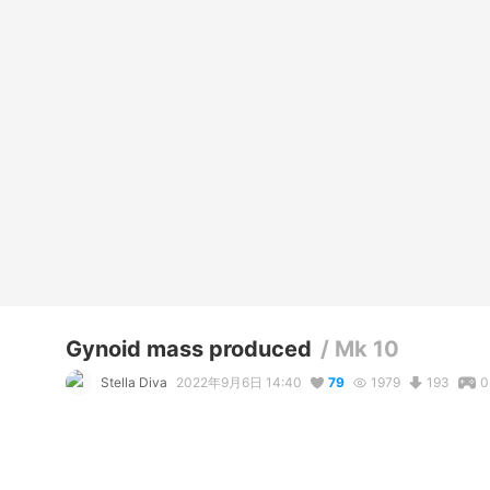
Gynoid mass produced
/
Mk 10
Stella Diva
2022年9月6日 14:40
79
1979
193
0
説明