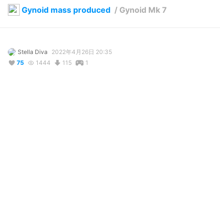
Gynoid mass produced
/
Gynoid Mk 7
Stella Diva
2022年4月26日 20:35
75
1444
115
1
説明
#
VRoid
#
VRChat
#
Gynoid
#
Egirl
#
Maid
#
robot
#
formal
#
busty
#
anime
#
manga
Decimated for VRChat.
写真・動画
50