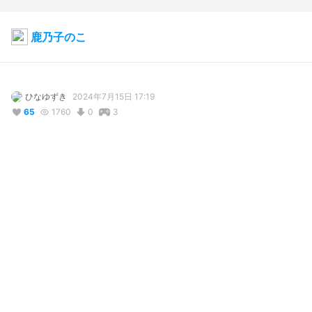
鹿乃子のこ
ひなゆずき
2024年7月15日 17:19
65
1760
0
3
説明
#
VRoidStudio
#
しかのこのこのここしたんたん
しかのこのこのここしたんたん！

OPのシカ色デイズを躍らせたくて作ってみた。でもアニメからに
じみ出る狂気は再現出来なかったよ…
使用しているBOOTHアイテム