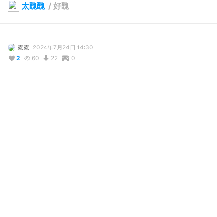
太醜醜
/
好醜
霓霓
2024年7月24日 14:30
2
60
22
0
説明
#
VRoidStudio
#
VRChat
#
VRoid
コメント
投稿する