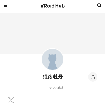
猫路 牡丹
デンパ時計