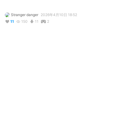
Stranger danger
2026年4月10日 18:52
11
150
11
2
説明
#
VRoidStudio
#
oc
#
commission
#
female
#
demon
#
horns
#
blue
#
OC
ask the creator's oc before using <3 yt @/carmenitalaestrella 
コメント
投稿する