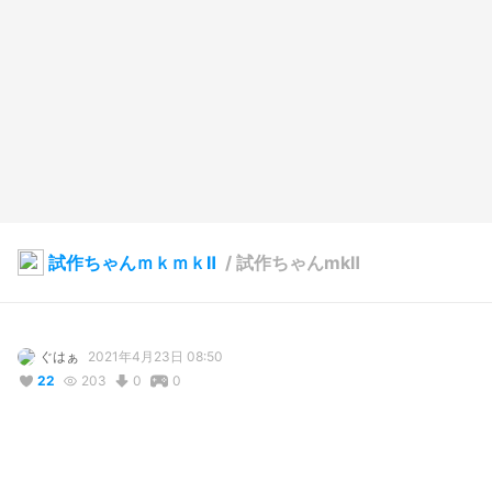
試作ちゃんｍｋｍｋⅡ
/
試作ちゃんmkⅡ
ぐはぁ
2021年4月23日 08:50
22
203
0
0
説明
投稿ではこの子が最後になるかと！前髪増やして形も変えてイメ