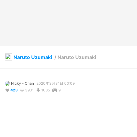
Naruto Uzumaki
/
Naruto Uzumaki
Nicky - Chan
2020年3月31日 00:09
423
3901
1085
9
コメント