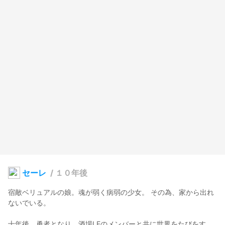
セーレ
/
１０年後
宿敵ベリュアルの娘。魂が弱く病弱の少女。 その為、家から出れ
ないでいる。

十年後、勇者となり、酒場LFのメンバーと共に世界をたびをす