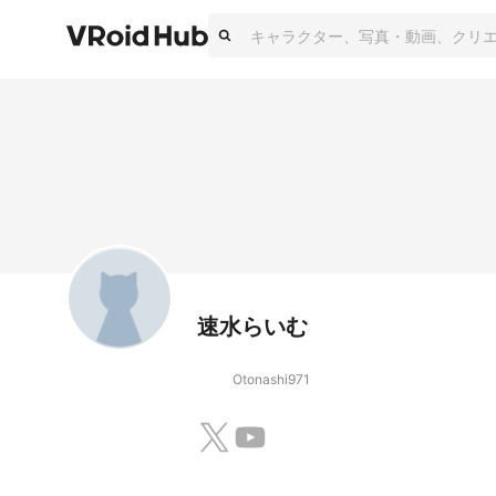
速水らいむ
Otonashi971