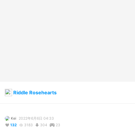
Riddle Rosehearts
Kei
2022年6月6日 04:33
132
3183
304
23