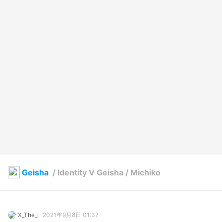
Geisha
/
Identity V Geisha / Michiko
X_The_I
2021年9月8日 01:37