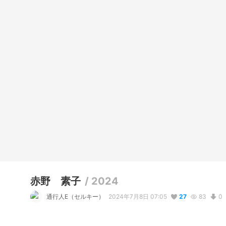
赤野 素子
/
2024
通行人E（セルキー）
2024年7月8日 07:05
27
83
0