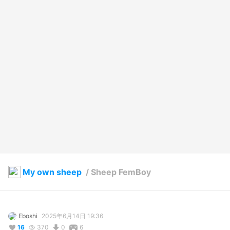
My own sheep
/
Sheep FemBoy
Eboshi
2025年6月14日 19:36
16
370
0
6