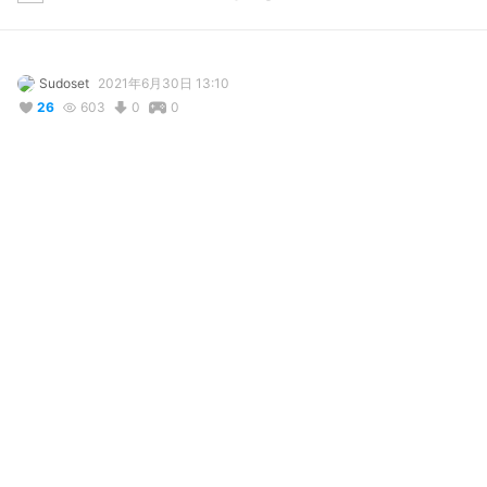
Sudoset
2021年6月30日 13:10
26
603
0
0
説明
#
Valheim
#
alien
#
ninja
#
armor
#
green
#
blue
#
badbiddies
Gerako Gearing up for the harsh lands of Valheim.
写真・動画