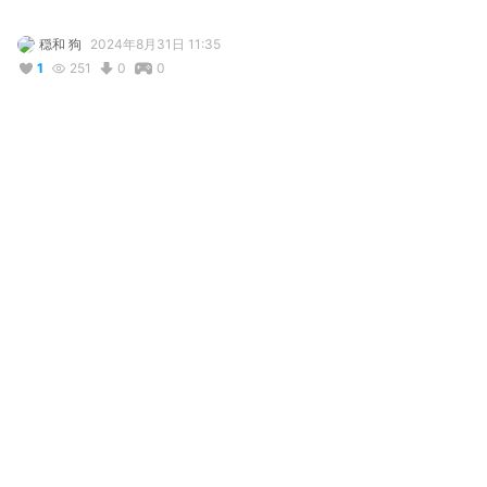
穏和 狗
2024年8月31日 11:35
1
251
0
0
説明
#
VRChat
#
ケモショタ
#
BOOTH販売中
#
ケモノ
可愛いケモショタです！

boothで販売中!→　
onwadenko.booth.pm/items/6057000
使用しているBOOTHアイテム