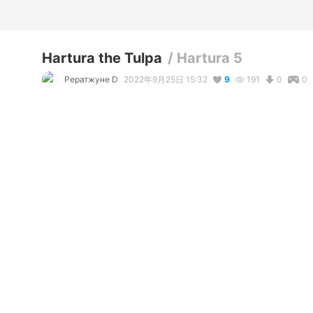
Hartura the Tulpa
/
Hartura 5
Рератжуне D
2022年9月25日 15:32
9
191
0
0
説明
#
VRoidStudio
#
5key
#
2d
#
Girl
#
School
#
Schoolgirl
#
An
Хартура - в истории "Сила пятерых - изобретай и власт
героиня, появляющаяся в поисках Рераиты, открыто д
героинями :3

Теперь она плюс-минус канонично выглядит.
写真・動画