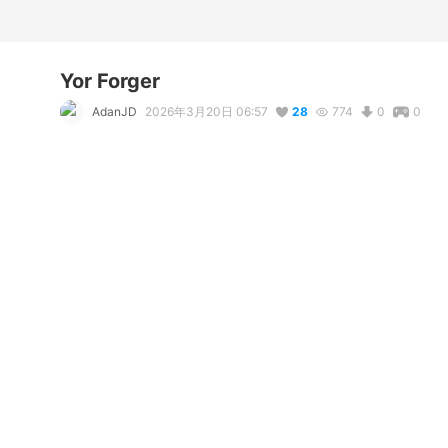
Yor Forger
AdanJD
2026年3月20日 06:57
28
774
0
0
説明
#
YorForger
#
yorforger
#
Yor_Forger
#
Spy_X_Family
コメント