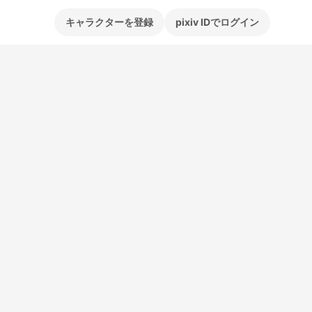
キャラクターを登録
pixiv IDでログイン