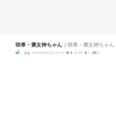
咲希・褒女神ちゃん
/
咲希・褒女神ちゃん (
まあ
2024年9月30日 02:15
3
66
0
0
説明
#
VRoidStudio
#
VRoid
#
VRM
#
BOOTH販売中
咲希ちゃん(Twitter@suki_suki_sj)

専用Vtuber用キャラクター

咲希・褒女神ちゃん

Ｔシャツ、短パン、ブーツは
