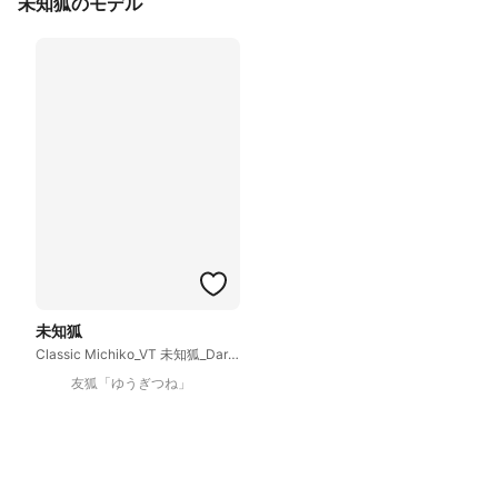
未知狐のモデル
未知狐
Classic Michiko_VT 未知狐_Dark WIP
友狐「ゆうぎつね」