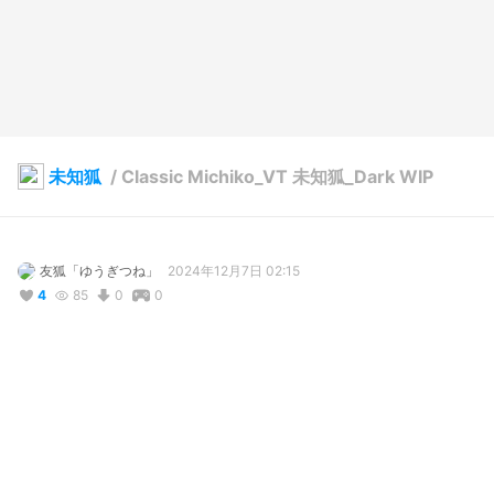
未知狐
/
Classic Michiko_VT 未知狐_Dark WIP
友狐「ゆうぎつね」
2024年12月7日 02:15
4
85
0
0
説明
#
VRoidStudio
#
Avatar
#
九尾の狐
#
구미호
#
kyuubinokitsune
#
オマージュ
#
nostalgic
尻尾は壊れたままです(◕⌓◕;)✨🦊⛩
