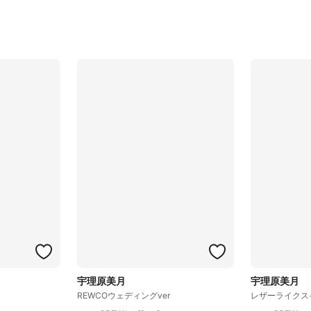
宇理原美月
宇理原美月
REWCOウェディングver
レザーライクスイ