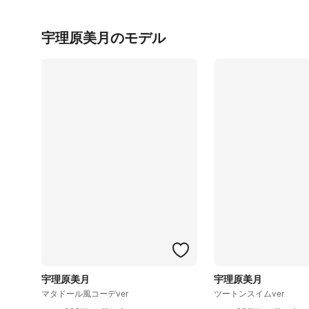
宇理原美月のモデル
宇理原美月
宇理原美月
マタドール風コーデver
ツートンスイムver