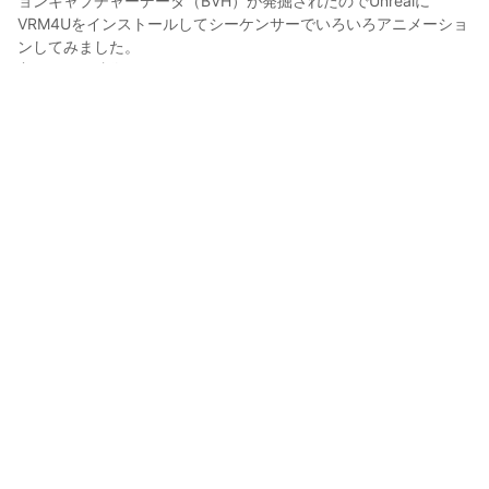
ョンキャプチャーデータ（BVH）が発掘されたのでUnrealに
VRM4Uをインストールしてシーケンサーでいろいろアニメーショ
ンしてみました。

良かったら映像も見てください。

（VRM4Uすごすぎ、まだ全容把握してない…）
ばんぶ
2023年4月8日 17:46
16
121
0
0
説明
#
VRoidStudio
#
perfume
#
カシユカ
#
unreal
#
ばんぶ
写真・動画