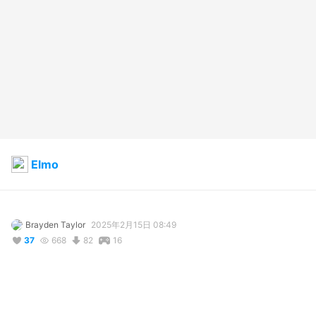
Elmo
Brayden Taylor
2025年2月15日 08:49
37
668
82
16
説明
#
SesameStreet
#
Elmo