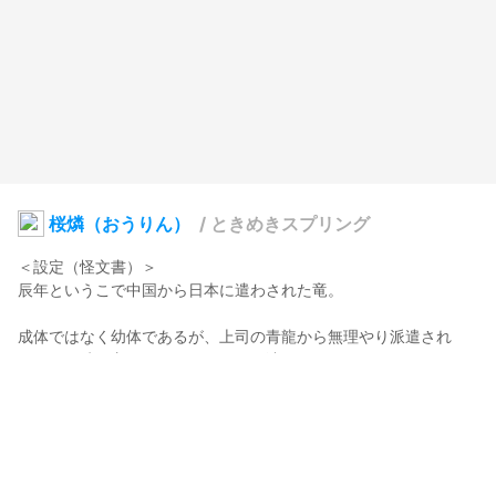
桜燐（おうりん）
/
ときめきスプリング
＜設定（怪文書）＞

辰年というこで中国から日本に遣わされた竜。

成体ではなく幼体であるが、上司の青龍から無理やり派遣され
た。その時お守りとして四つの玉が渡された。

日本のアニメのメイドラゴンを見て、日本人は尻尾をステーキに
して食べるという思い込みがあり、人と接する時は尻尾を前で抱
いて話している。

桜色の炎を吐くことから桜燐と人に呼ばれている。青龍からは綺