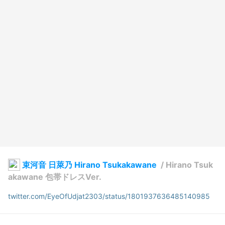
束河音 日萊乃 Hirano Tsukakawane
/
Hirano Tsuk
akawane 包帯ドレスVer.
twitter.com/EyeOfUdjat2303/status/1801937636485140985