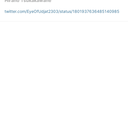
Hirano Tsukakawane
twitter.com/EyeOfUdjat2303/status/1801937636485140985
eye of Udjat
2024年3月27日 09:29
26
162
0
0
説明
#
VRoidStudio
#
VRoid
#
春服
#
オリジナル
#
女の子
#
DolleyeGenerator
#
金髪
#
ポニーテール
#
DressMakerPro
束河音 日萊乃 Hirano Tsukakawane ちゃんのVer.003  の 2403春
コーデVer.
使用しているBOOTHアイテム