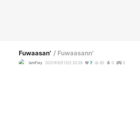
Fuwaasan'
/
Fuwaasann'
IamFiey
2021年8月13日 20:28
7
65
0
0
説明
#
Blue
Idk ;-;;
コメント