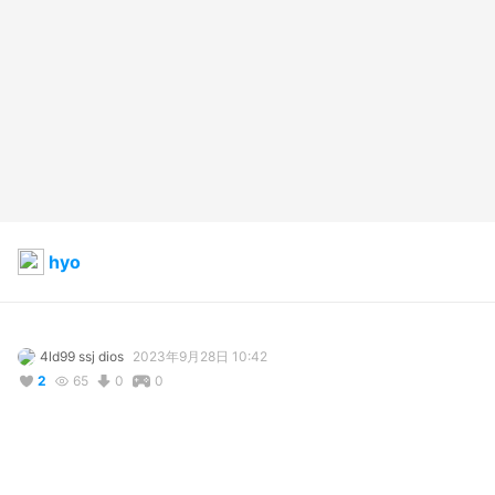
hyo
4ld99 ssj dios
2023年9月28日 10:42
2
65
0
0
説明
#
MakeAvatar
#
VRoidSDK