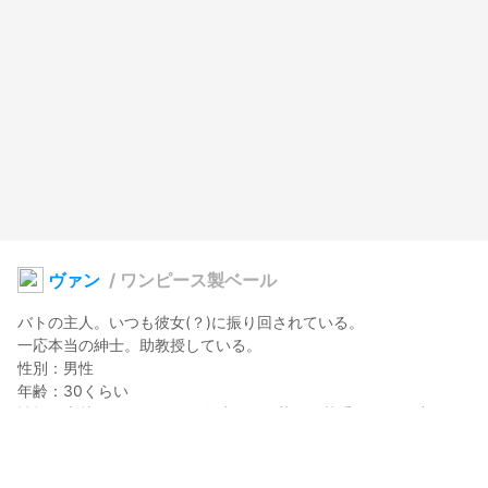
ヴァン
/
ワンピース製ベール
バトの主人。いつも彼女(？)に振り回されている。

一応本当の紳士。助教授している。

性別：男性

年齢：30くらい

性格：素朴。好きなモノは人助けとお菓子。苦手なモノは涙。

テーマカラー：空色