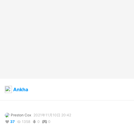
Ankha
Preston Cox
2021年11月10日 20:42
37
1358
0
0