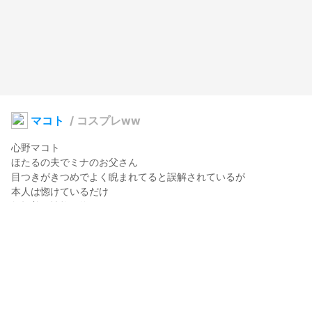
マコト
/
コスプレww
心野マコト

ほたるの夫でミナのお父さん

目つきがきつめでよく睨まれてると誤解されているが

本人は惚けているだけ

無頓着な性格の為

ほたるが買ってきた服は抵抗なく着る

昔、趣味で書いていた小説の主人公で障害者設定

・・だったんだけどここではやめときますｗ

どうあがいても動いちゃう義手てｗｗｗ