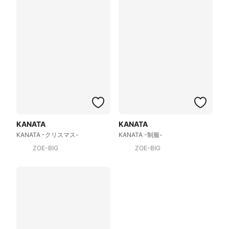
KANATA
KANATA
KANATA -クリスマス-
KANATA -制服-
ZOE-BIG
ZOE-BIG