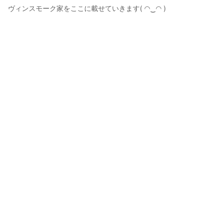
ヴィンスモーク家をここに載せていきます( ◠‿◠ ) 

　　　PMXは👅こちら👅
サリシヤ
2019年3月2日 22:56
574
12320
1706
2
説明
#
one-piece
#
ワンピース
#
ルフィの一味
#
サンジ