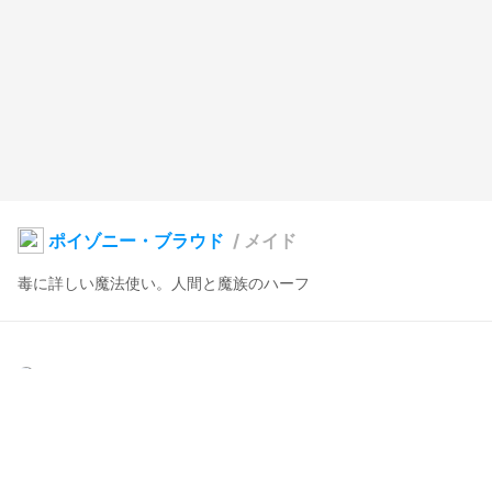
ポイゾニー・ブラウド
/
メイド
毒に詳しい魔法使い。人間と魔族のハーフ
けものリグビー
2024年9月24日 08:35
17
90
0
0
説明